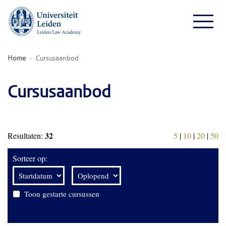
Home
Cursusaanbod
Cursusaanbod
32
Resultaten:
5
|
10
|
20
|
50
Sorteer op:
Toon gestarte cursussen