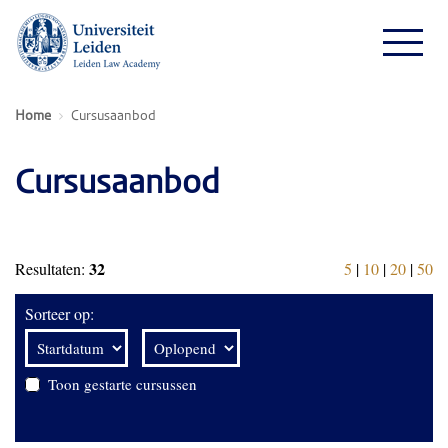
Home
Cursusaanbod
Cursusaanbod
32
Resultaten:
5
|
10
|
20
|
50
Sorteer op:
Toon gestarte cursussen