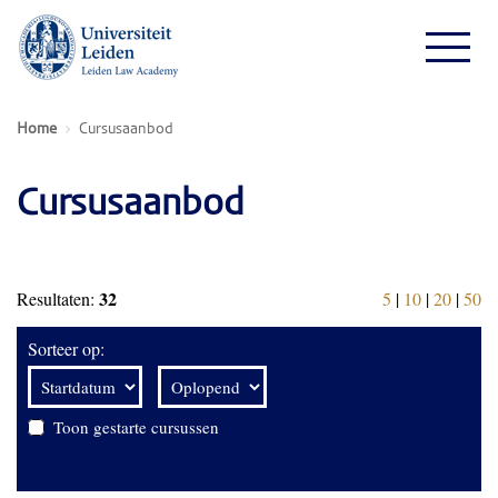
Home
Cursusaanbod
Cursusaanbod
32
Resultaten:
5
|
10
|
20
|
50
Sorteer op:
Toon gestarte cursussen