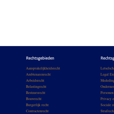
Rechtsgebieden
Rechts
Aansprakelijkheidsrecht
Letselsch
Ambtenarenrecht
Legal En
Arbeidsrecht
Mededing
Belastingrecht
Ondernem
Bestuursrecht
Personen
Bouwrecht
Privacy 
Burgerlijk recht
Sociale z
Contractenrecht
Strafrech