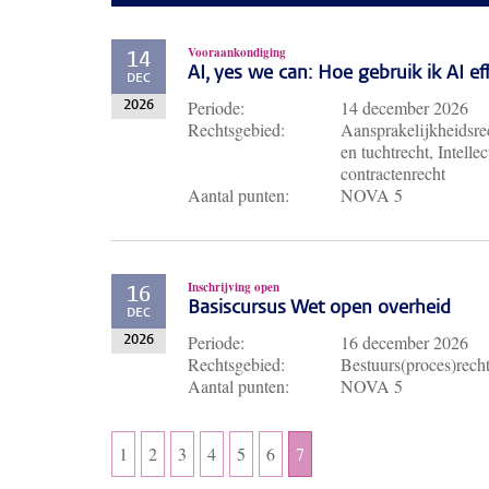
Vooraankondiging
14
AI, yes we can: Hoe gebruik ik AI e
DEC
Periode:
14 december 2026
2026
Rechtsgebied:
Aansprakelijkheidsrec
en tuchtrecht, Intell
contractenrecht
Aantal punten:
NOVA 5
Inschrijving open
16
Basiscursus Wet open overheid
DEC
Periode:
16 december 2026
2026
Rechtsgebied:
Bestuurs(proces)rech
Aantal punten:
NOVA 5
1
2
3
4
5
6
7