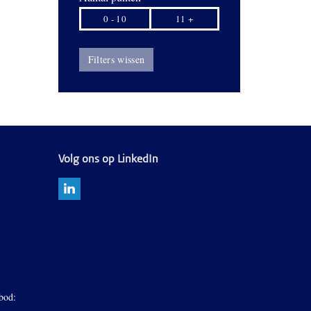
0 - 10
11 +
Filters wissen
Volg ons op LinkedIn
bod: