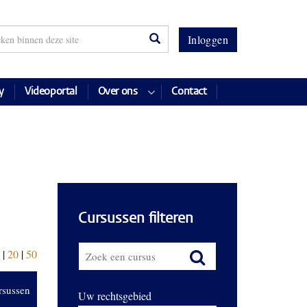
Inloggen
y
Videoportal
Over ons
Contact
Cursussen filteren
|
20
|
50
rsussen
Uw rechtsgebied