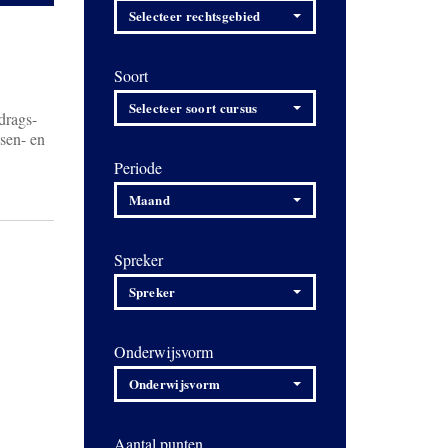
Selecteer rechtsgebied
Soort
Selecteer soort cursus
drags-
ssen- en
Periode
Maand
Spreker
Spreker
Onderwijsvorm
Onderwijsvorm
Aantal punten