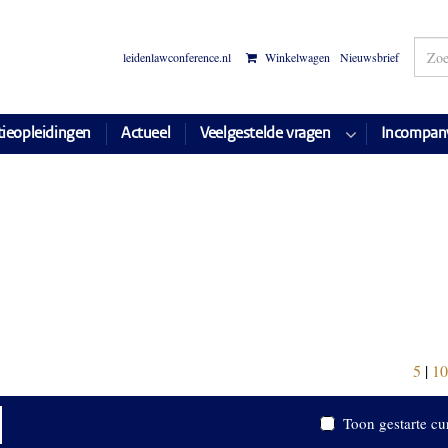
leidenlawconference.nl
Winkelwagen
Nieuwsbrief
tieopleidingen
Actueel
Veelgestelde vragen
Incompan
5
|
10
Toon gestarte cu