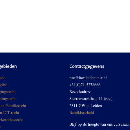
gebieden
Contactgegevens
ade
pao@law.leidenuniv.nl
glish
+31(0)71-5278666
ingsrecht
Bezoekadres:
ingsrecht
Sterrenwachtlaan 11 (e.v.),
 en Familierecht
2311 GW te Leiden
en ICT recht
Bereikbaarheid
ekerheidsrecht
Blijf op de hoogte van ons cursusaan
t