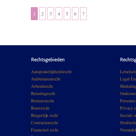
1
2
3
4
5
6
7
Rechtsgebieden
Rechts
Aansprakelijkheidsrecht
Letselsch
Ambtenarenrecht
Legal En
Arbeidsrecht
Mededing
Belastingrecht
Ondernem
Bestuursrecht
Personen
Bouwrecht
Privacy 
Burgerlijk recht
Sociale z
Contractenrecht
Strafrech
Financieel recht
Vreemdel