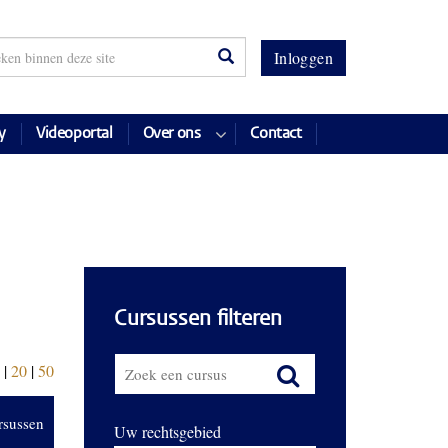
Inloggen
y
Videoportal
Over ons
Contact
Cursussen filteren
|
20
|
50
rsussen
Uw rechtsgebied