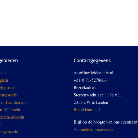
gebieden
Contactgegevens
ade
pao@law.leidenuniv.nl
glish
+31(0)71-5278666
ingsrecht
Bezoekadres:
ingsrecht
Sterrenwachtlaan 11 (e.v.),
 en Familierecht
2311 GW te Leiden
en ICT recht
Bereikbaarheid
ekerheidsrecht
Blijf op de hoogte van ons cursusaan
t
Aanmelden nieuwsbrief
ingenrecht