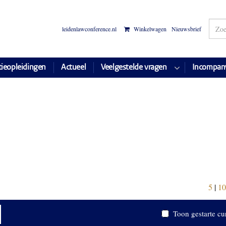
leidenlawconference.nl
Winkelwagen
Nieuwsbrief
tieopleidingen
Actueel
Veelgestelde vragen
Incompan
5
|
10
Toon gestarte cu