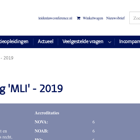
leidenlawconference.nl
Winkelwagen
Nieuwsbrief
tieopleidingen
Actueel
Veelgestelde vragen
Incompan
' - 2019
g 'MLI' - 2019
Accreditaties
NOVA:
6
NOAB:
t en
6
s recht,
HQ:
6