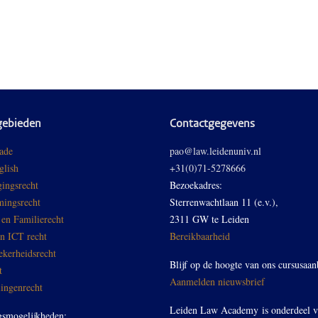
gebieden
Contactgegevens
ade
pao@law.leidenuniv.nl
glish
+31(0)71-5278666
ingsrecht
Bezoekadres:
ingsrecht
Sterrenwachtlaan 11 (e.v.),
 en Familierecht
2311 GW te Leiden
en ICT recht
Bereikbaarheid
ekerheidsrecht
Blijf op de hoogte van ons cursusaan
t
Aanmelden nieuwsbrief
ingenrecht
Leiden Law Academy is onderdeel 
gsmogelijkheden: