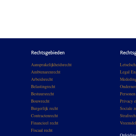
Rechtsgebieden
Rechts
Aansprakelijkheidsrecht
Letselsch
Ambtenarenrecht
Legal En
Arbeidsrecht
Mededing
Belastingrecht
Ondernem
Bestuursrecht
Personen
Bouwrecht
Privacy 
Burgerlijk recht
Sociale z
Contractenrecht
Strafrech
Financieel recht
Vreemdel
Fiscaal recht
Opleidin