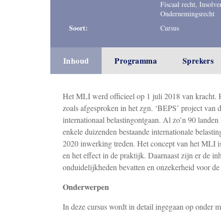
Fiscaal recht, Insolve
Ondernemingsrecht
Soort:
Cursus
Inhoud
Programma
Sprekers
Het MLI werd officieel op 1 juli 2018 van kracht. 
zoals afgesproken in het zgn. ‘BEPS’ project va
internationaal belastingontgaan. Al zo’n 90 lande
enkele duizenden bestaande internationale belasti
2020 inwerking treden. Het concept van het MLI is 
en het effect in de praktijk. Daarnaast zijn er de 
onduidelijkheden bevatten en onzekerheid voor de 
Onderwerpen
In deze cursus wordt in detail ingegaan op onder