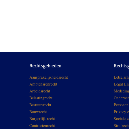
Rechtsgebieden
Rechts
Aansprakelijkheidsrecht
Letselsch
Ambtenarenrecht
Legal En
Arbeidsrecht
Mededing
Belastingrecht
Ondernem
Bestuursrecht
Personen
Bouwrecht
Privacy 
Burgerlijk recht
Sociale z
Contractenrecht
Strafrech