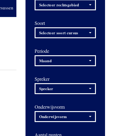
Selecteer rechtsgebied
rsussen
Soort
Selecteer soort cursus
Periode
Maand
Spreker
Spreker
Onderwijsvorm
Onderwijsvorm
Aantal punten