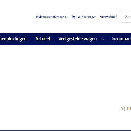
leidenlawconference.nl
Winkelwagen
Nieuwsbrief
tieopleidingen
Actueel
Veelgestelde vragen
Incompan
5
|
10