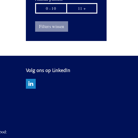
0 - 10
11 +
Filters wissen
Volg ons op LinkedIn
bod: