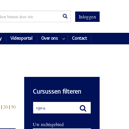
Inloggen
y
Videoportal
Over ons
Contact
Cursussen filteren
|
20
|
50
Uw rechtsgebied