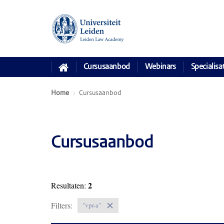
Cursusaanbod
Webinars
Specialisa
Home
Cursusaanbod
Cursusaanbod
2
Resultaten:
Filters:
"vpr-a"