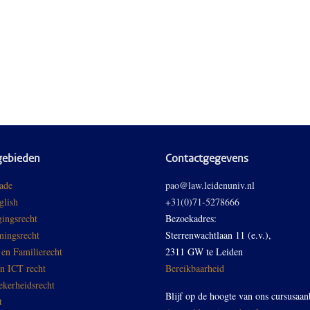
gebieden
Contactgegevens
ade
pao@law.leidenuniv.nl
glish
+31(0)71-5278666
ingsrecht
Bezoekadres:
ingsrecht
Sterrenwachtlaan 11 (e.v.),
 en Familierecht
2311 GW te Leiden
en ICT recht
Bereikbaarheid
ekerheidsrecht
Blijf op de hoogte van ons cursusaan
t