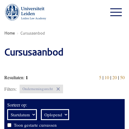
Home
Cursusaanbod
Cursusaanbod
1
Resultaten:
5
|
10
|
20
|
50
Filters:
Ondernemingsrecht
Sorteer op:
Toon gestarte cursussen