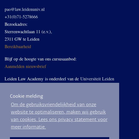
pao@law.leidenuniv.nl
+31(0)71-5278666
Bezoekadres:
Sterrenwachtlaan 11 (e.v.),
2311 GW te Leiden
Bereikbaarheid
Blijf op de hoogte van ons cursusaanbod:
Aanmelden nieuwsbrief
Leiden Law Academy is onderdeel van de
Universiteit Leiden
Cookie melding
Volg ons op LinkedIn
Om de gebruiksvriendelijkheid van onze
website te optimaliseren, maken wij gebruik
van cookies. Lees ons privacy statement voor
meer informatie.
© 2026
Privacyverklaring
Algemene voorwaarden
Sitemap