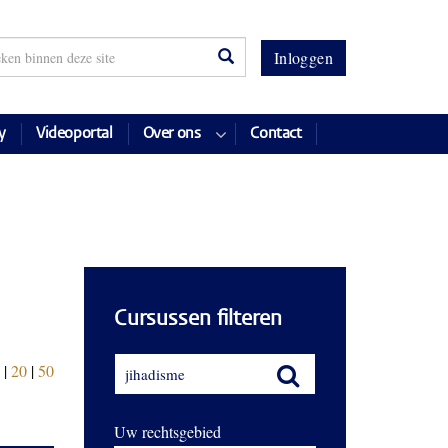
Inloggen
y
Videoportal
Over ons
Contact
Cursussen filteren
|
20
|
50
Uw rechtsgebied