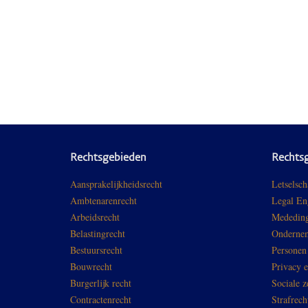
Rechtsgebieden
Rechts
Aansprakelijkheidsrecht
Letselsch
Ambtenarenrecht
Legal En
Arbeidsrecht
Mededing
Belastingrecht
Ondernem
Bestuursrecht
Personen
Bouwrecht
Privacy 
Burgerlijk recht
Sociale z
Contractenrecht
Strafrech