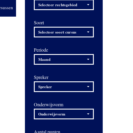
Selecteer rechtsgebied
rsussen
Soort
Selecteer soort cursus
Periode
Maand
Spreker
Spreker
Onderwijsvorm
Onderwijsvorm
Aantal punten