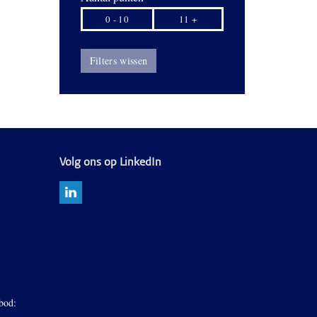
0 - 10
11 +
Filters wissen
Volg ons op LinkedIn
bod: