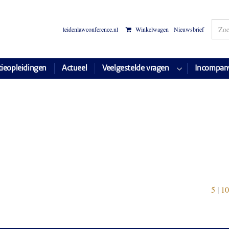
leidenlawconference.nl
Winkelwagen
Nieuwsbrief
tieopleidingen
Actueel
Veelgestelde vragen
Incompan
5
|
10