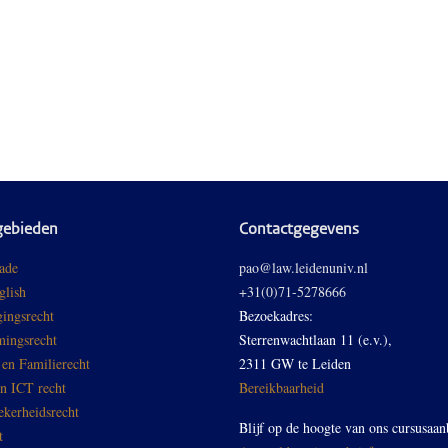
gebieden
Contactgegevens
ade
pao@law.leidenuniv.nl
glish
+31(0)71-5278666
ingsrecht
Bezoekadres:
ingsrecht
Sterrenwachtlaan 11 (e.v.),
 en Familierecht
2311 GW te Leiden
en ICT recht
Bereikbaarheid
ekerheidsrecht
Blijf op de hoogte van ons cursusaan
t