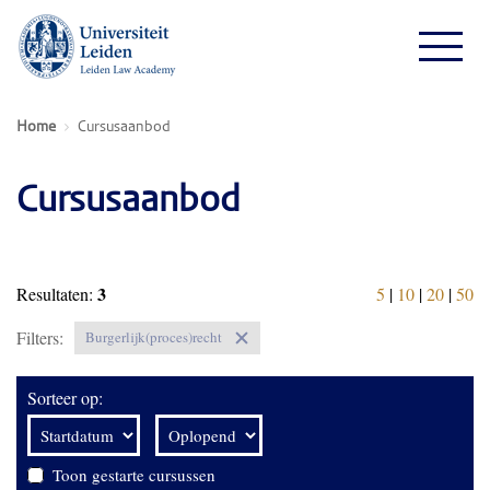
Home
Cursusaanbod
Cursusaanbod
3
Resultaten:
5
|
10
|
20
|
50
Filters:
Burgerlijk(proces)recht
Sorteer op:
Toon gestarte cursussen