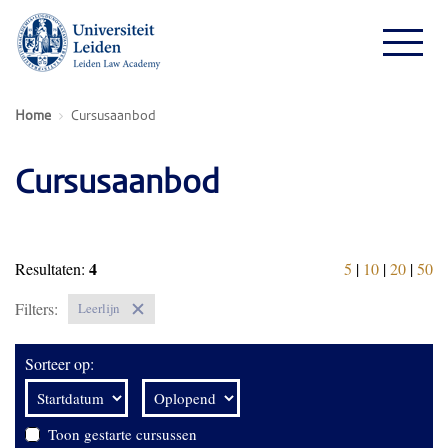
Home
Cursusaanbod
Cursusaanbod
4
Resultaten:
5
|
10
|
20
|
50
Filters:
Leerlijn
Sorteer op:
Toon gestarte cursussen