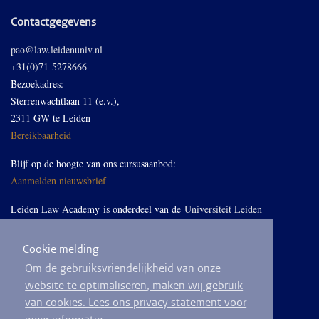
Contactgegevens
pao@law.leidenuniv.nl
+31(0)71-5278666
Bezoekadres:
Sterrenwachtlaan 11 (e.v.),
2311 GW te Leiden
Bereikbaarheid
Blijf op de hoogte van ons cursusaanbod:
Aanmelden nieuwsbrief
Leiden Law Academy is onderdeel van de
Universiteit Leiden
Cookie melding
Volg ons op LinkedIn
Om de gebruiksvriendelijkheid van onze
website te optimaliseren, maken wij gebruik
van cookies. Lees ons privacy statement voor