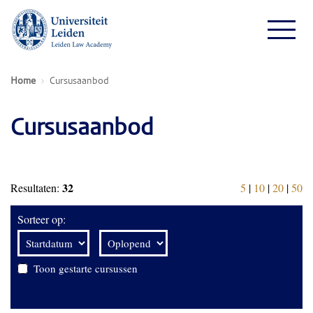
Home
Cursusaanbod
Cursusaanbod
32
Resultaten:
5
|
10
|
20
|
50
Sorteer op:
Toon gestarte cursussen