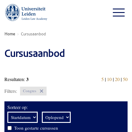
Home
Cursusaanbod
Cursusaanbod
3
Resultaten:
5
|
10
|
20
|
50
Filters:
Congres
Sorteer op:
Toon gestarte cursussen