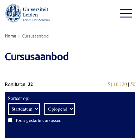
Home
Cursusaanbod
Cursusaanbod
32
Resultaten:
5
|
10
|
20
|
50
Sorteer op:
Toon gestarte cursussen