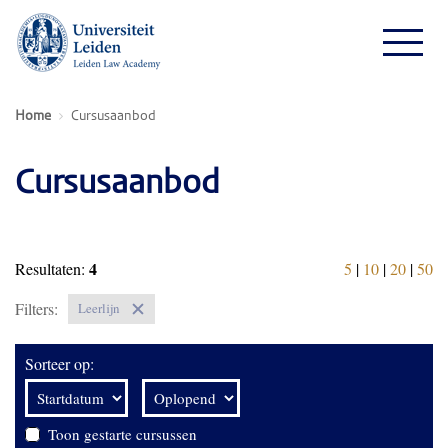
Home
Cursusaanbod
Cursusaanbod
4
Resultaten:
5
|
10
|
20
|
50
Filters:
Leerlijn
Sorteer op:
Toon gestarte cursussen