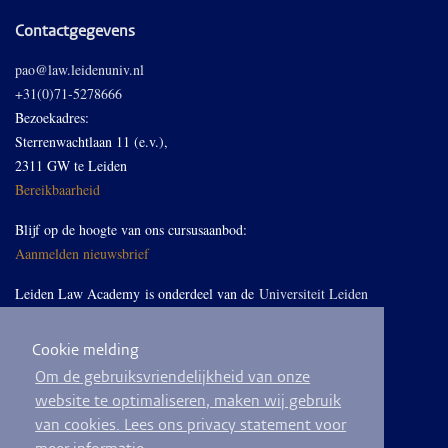
Contactgegevens
pao@law.leidenuniv.nl
+31(0)71-5278666
Bezoekadres:
Sterrenwachtlaan 11 (e.v.),
2311 GW te Leiden
Bereikbaarheid
Blijf op de hoogte van ons cursusaanbod:
Aanmelden nieuwsbrief
Leiden Law Academy is onderdeel van de
Universiteit Leiden
Cookie melding
Volg ons op LinkedIn
Om de gebruiksvriendelijkheid van onze
website te optimaliseren, maken wij gebruik
van cookies. Lees ons privacy statement voor