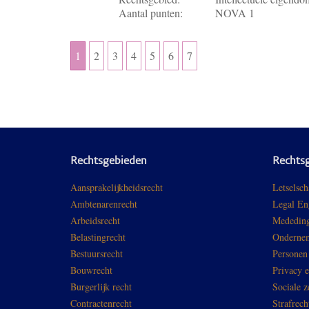
Aantal punten:
NOVA 1
1
2
3
4
5
6
7
Rechtsgebieden
Rechts
Aansprakelijkheidsrecht
Letselsch
Ambtenarenrecht
Legal En
Arbeidsrecht
Mededing
Belastingrecht
Ondernem
Bestuursrecht
Personen
Bouwrecht
Privacy 
Burgerlijk recht
Sociale z
Contractenrecht
Strafrech