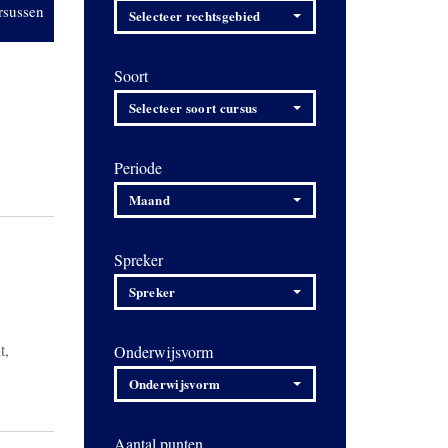
rsussen
Selecteer rechtsgebied
Soort
Selecteer soort cursus
Periode
Maand
Spreker
Spreker
t,
Onderwijsvorm
Onderwijsvorm
Aantal punten