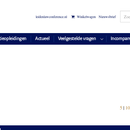
leidenlawconference.nl
Winkelwagen
Nieuwsbrief
tieopleidingen
Actueel
Veelgestelde vragen
Incompan
5
|
10