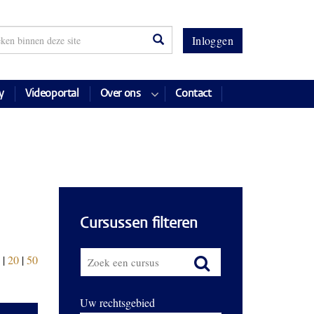
Inloggen
y
Videoportal
Over ons
Contact
Cursussen filteren
|
20
|
50
Uw rechtsgebied