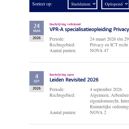
Sorteer op:
Inschrijving voltekend
24
VPR-A specialisatieopleiding Priva
MAA
Periode:
24 maart 2026
t/m
29
2026
Rechtsgebied:
Privacy en ICT recht
Aantal punten:
NOVA 47
Inschrijving open
4
Leiden Revisited 2026
SEP
Periode:
4 september 2026
2026
Rechtsgebied:
Algemeen, Arbeidsrec
eigendomsrecht, Inter
Ruimtelijke ordenings
Aantal punten:
NOVA 2