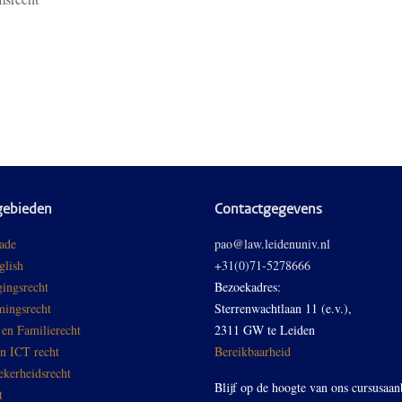
gebieden
Contactgegevens
ade
pao@law.leidenuniv.nl
glish
+31(0)71-5278666
ingsrecht
Bezoekadres:
ingsrecht
Sterrenwachtlaan 11 (e.v.),
 en Familierecht
2311 GW te Leiden
en ICT recht
Bereikbaarheid
ekerheidsrecht
Blijf op de hoogte van ons cursusaan
t