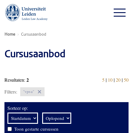
Home
Cursusaanbod
Cursusaanbod
2
Resultaten:
5
|
10
|
20
|
50
Filters:
"vpr-a"
Sorteer op:
Toon gestarte cursussen