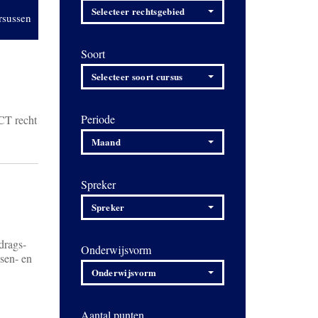
Selecteer rechtsgebied
rsussen
Soort
Selecteer soort cursus
Periode
ICT recht
Maand
Spreker
Spreker
drags-
Onderwijsvorm
ssen- en
Onderwijsvorm
Aantal punten