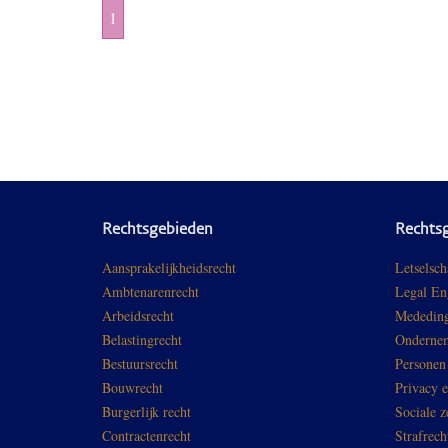
1
Rechtsgebieden
Rechts
Aansprakelijkheidsrecht
Letselsch
Ambtenarenrecht
Legal En
Arbeidsrecht
Mededing
Belastingrecht
Ondernem
Bestuursrecht
Personen
Bouwrecht
Privacy 
Burgerlijk recht
Sociale z
Contractenrecht
Strafrech