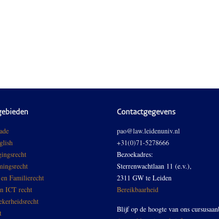
gebieden
Contactgegevens
ade
pao@law.leidenuniv.nl
glish
+31(0)71-5278666
ingsrecht
Bezoekadres:
ingsrecht
Sterrenwachtlaan 11 (e.v.),
 en Familierecht
2311 GW te Leiden
en ICT recht
Bereikbaarheid
ekerheidsrecht
Blijf op de hoogte van ons cursusaan
t