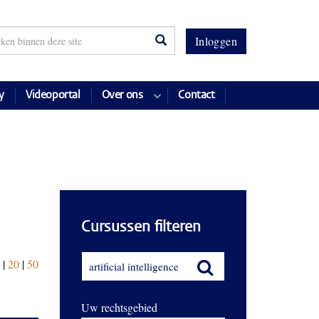
Inloggen
y
Videoportal
Over ons
Contact
Cursussen filteren
|
20
|
50
Uw rechtsgebied