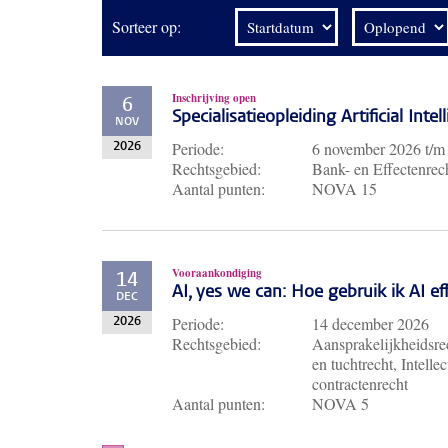
Sorteer op:
Inschrijving open
6
Specialisatieopleiding Artificial Inte
NOV
Periode:
6 november 2026
t/
2026
Rechtsgebied:
Bank- en Effectenrech
Aantal punten:
NOVA 15
Vooraankondiging
14
AI, yes we can: Hoe gebruik ik AI e
DEC
Periode:
14 december 2026
2026
Rechtsgebied:
Aansprakelijkheidsrec
en tuchtrecht, Intell
contractenrecht
Aantal punten:
NOVA 5