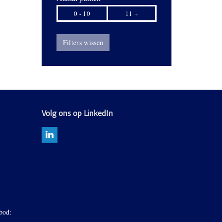
0 - 10
11 +
Filters wissen
Volg ons op LinkedIn
bod: