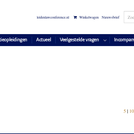
leidenlawconference.nl
Winkelwagen
Nieuwsbrief
tieopleidingen
Actueel
Veelgestelde vragen
Incompan
5
|
10