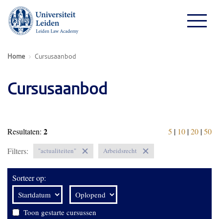
Home
Cursusaanbod
Cursusaanbod
2
Resultaten:
5
|
10
|
20
|
50
Filters:
"actualiteiten"
Arbeidsrecht
Sorteer op:
Toon gestarte cursussen