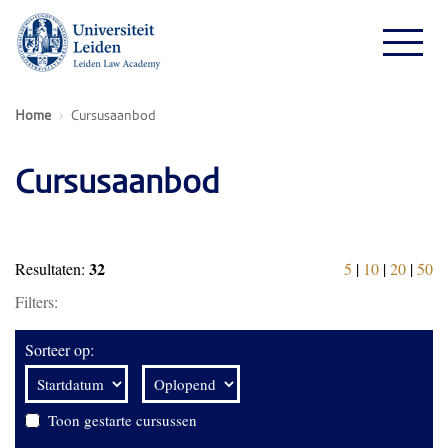
Home
Cursusaanbod
Cursusaanbod
32
Resultaten:
5
|
10
|
20
|
50
Filters:
Sorteer op:
Toon gestarte cursussen