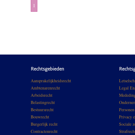
1
Rechtsgebieden
Rechts
Aansprakelijkheidsrecht
Letselsch
Ambtenarenrecht
Legal En
Arbeidsrecht
Mededing
Belastingrecht
Ondernem
Bestuursrecht
Personen
Bouwrecht
Privacy 
Burgerlijk recht
Sociale z
Contractenrecht
Strafrech