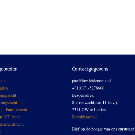
gebieden
Contactgegevens
ade
pao@law.leidenuniv.nl
glish
+31(0)71-5278666
ingsrecht
Bezoekadres:
ingsrecht
Sterrenwachtlaan 11 (e.v.),
 en Familierecht
2311 GW te Leiden
en ICT recht
Bereikbaarheid
ekerheidsrecht
Blijf op de hoogte van ons cursusaan
t