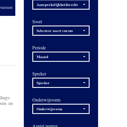
Aansprakelijkheidsrecht
rsussen
Soort
Selecteer soort cursus
Periode
Maand
Spreker
Spreker
drags-
Onderwijsvorm
ssen- en
Onderwijsvorm
Aantal punten