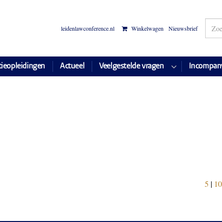
leidenlawconference.nl
Winkelwagen
Nieuwsbrief
tieopleidingen
Actueel
Veelgestelde vragen
Incompan
5
|
10