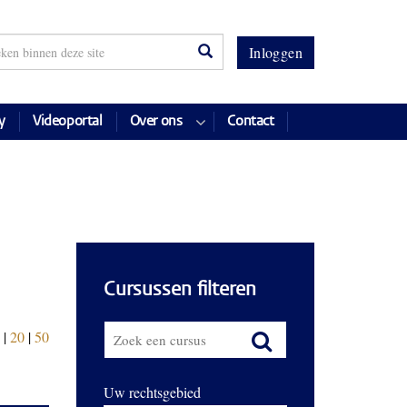
Inloggen
y
Videoportal
Over ons
Contact
Cursussen filteren
|
20
|
50
Uw rechtsgebied