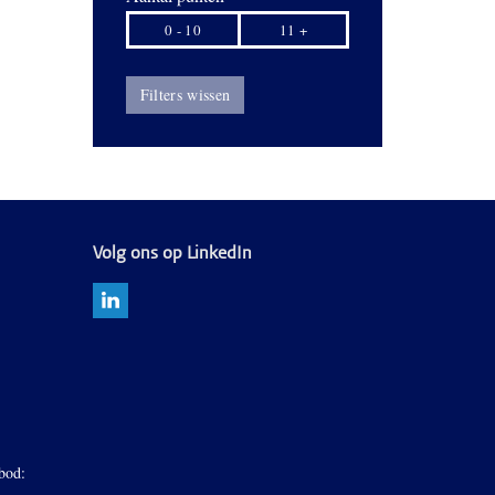
0 - 10
11 +
Filters wissen
Volg ons op LinkedIn
bod: