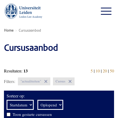
Home
Cursusaanbod
Cursusaanbod
13
Resultaten:
5
|
10
|
20
|
50
Filters:
"actualiteiten"
Cursus
Sorteer op:
Toon gestarte cursussen