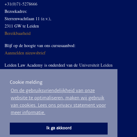
+31(0)71-5278666
Bezoekadres:
Sterrenwachtlaan 11 (e.v.),
2311 GW te Leiden
Bereikbaarheid
Blijf op de hoogte van ons cursusaanbod:
Aanmelden nieuwsbrief
Leiden Law Academy is onderdeel van de
Universiteit Leiden
Cookie melding
Volg ons op LinkedIn
Om de gebruiksvriendelijkheid van onze
website te optimaliseren, maken wij gebruik
van cookies. Lees ons privacy statement voor
meer informatie.
© 2026
Privacyverklaring
Algemene voorwaarden
Sitemap
Ik ga akkoord
Ontwikkeld door
BEND crm