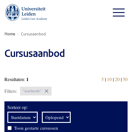
Home
Cursusaanbod
Cursusaanbod
1
Resultaten:
5
|
10
|
20
|
50
Filters:
"asielrecht"
Sorteer op:
Toon gestarte cursussen