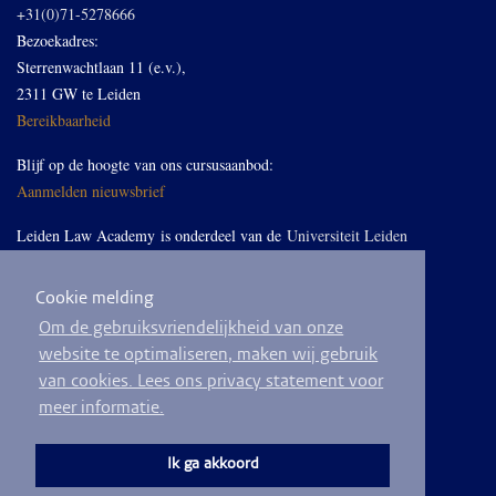
+31(0)71-5278666
Bezoekadres:
Sterrenwachtlaan 11 (e.v.),
2311 GW te Leiden
Bereikbaarheid
Blijf op de hoogte van ons cursusaanbod:
Aanmelden nieuwsbrief
Leiden Law Academy is onderdeel van de
Universiteit Leiden
Cookie melding
Volg ons op LinkedIn
Om de gebruiksvriendelijkheid van onze
website te optimaliseren, maken wij gebruik
van cookies. Lees ons privacy statement voor
meer informatie.
© 2026
Privacyverklaring
Algemene voorwaarden
Sitemap
Ik ga akkoord
Ontwikkeld door
BEND crm