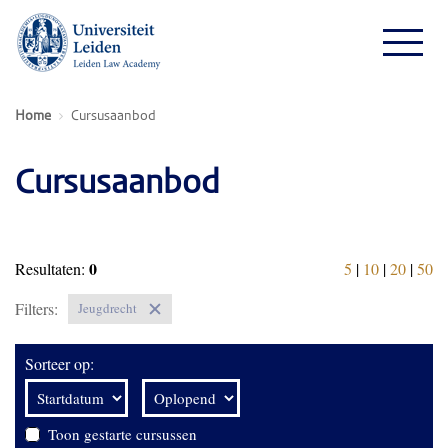
Home
Cursusaanbod
Cursusaanbod
0
Resultaten:
5
|
10
|
20
|
50
Filters:
Jeugdrecht
Sorteer op:
Toon gestarte cursussen