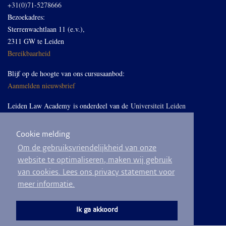
+31(0)71-5278666
Bezoekadres:
Sterrenwachtlaan 11 (e.v.),
2311 GW te Leiden
Bereikbaarheid
Blijf op de hoogte van ons cursusaanbod:
Aanmelden nieuwsbrief
Leiden Law Academy is onderdeel van de
Universiteit Leiden
Cookie melding
Volg ons op LinkedIn
Om de gebruiksvriendelijkheid van onze
website te optimaliseren, maken wij gebruik
van cookies. Lees ons privacy statement voor
meer informatie.
© 2026
Privacyverklaring
Algemene voorwaarden
Sitemap
Ik ga akkoord
Ontwikkeld door
BEND crm