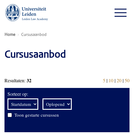
Home
Cursusaanbod
Cursusaanbod
32
Resultaten:
5
|
10
|
20
|
50
Sorteer op:
Toon gestarte cursussen