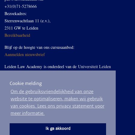
+31(0)71-5278666
Bezoekadres:
Sterrenwachtlaan 11 (e.v.),
2311 GW te Leiden
Bereikbaarheid
Blijf op de hoogte van ons cursusaanbod:
Aanmelden nieuwsbrief
Leiden Law Academy is onderdeel van de
Universiteit Leiden
Cookie melding
Volg ons op LinkedIn
Om de gebruiksvriendelijkheid van onze
website te optimaliseren, maken wij gebruik
van cookies. Lees ons privacy statement voor
meer informatie.
© 2026
Privacyverklaring
Algemene voorwaarden
Sitemap
Ik ga akkoord
Ontwikkeld door
BEND crm