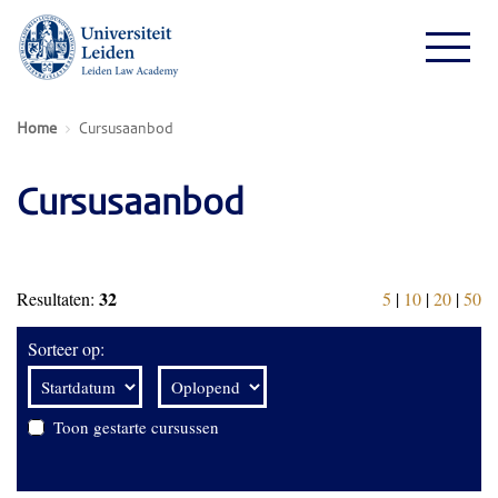
Home
Cursusaanbod
Cursusaanbod
32
Resultaten:
5
|
10
|
20
|
50
Sorteer op:
Toon gestarte cursussen