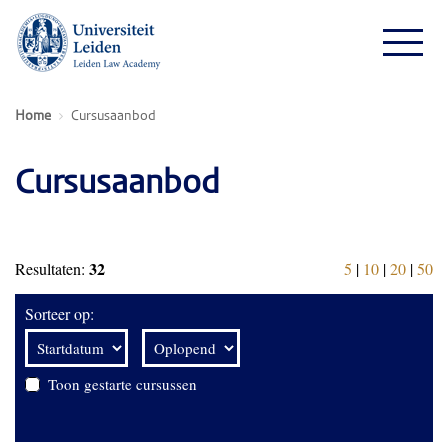
Home
Cursusaanbod
Cursusaanbod
32
Resultaten:
5
|
10
|
20
|
50
Sorteer op:
Toon gestarte cursussen