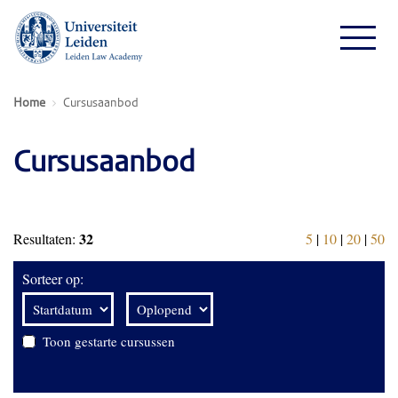
Home
Cursusaanbod
Cursusaanbod
32
Resultaten:
5
|
10
|
20
|
50
Sorteer op:
Toon gestarte cursussen