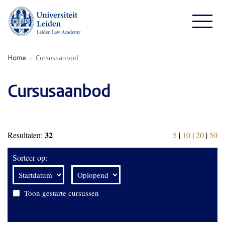
Home
Cursusaanbod
Cursusaanbod
32
Resultaten:
5
|
10
|
20
|
50
Sorteer op:
Toon gestarte cursussen