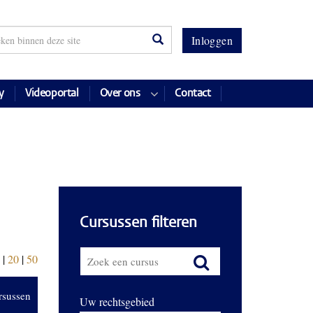
Inloggen
y
Videoportal
Over ons
Contact
Cursussen filteren
|
20
|
50
rsussen
Uw rechtsgebied