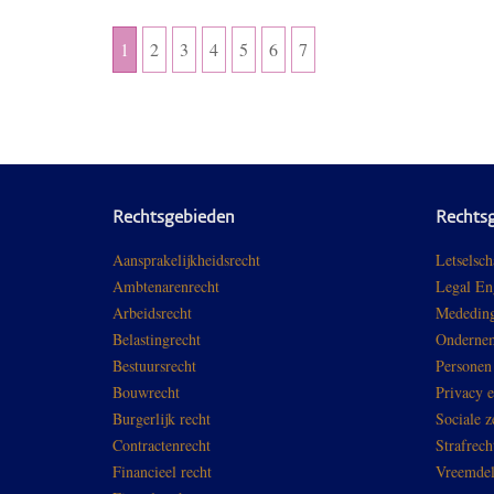
1
2
3
4
5
6
7
Rechtsgebieden
Rechts
Aansprakelijkheidsrecht
Letselsch
Ambtenarenrecht
Legal En
Arbeidsrecht
Mededing
Belastingrecht
Ondernem
Bestuursrecht
Personen
Bouwrecht
Privacy 
Burgerlijk recht
Sociale z
Contractenrecht
Strafrech
Financieel recht
Vreemdel