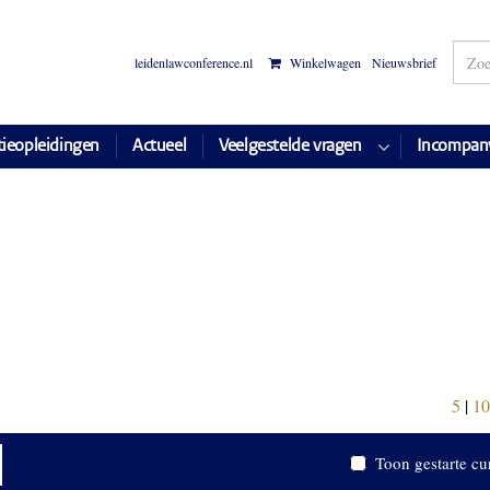
leidenlawconference.nl
Winkelwagen
Nieuwsbrief
tieopleidingen
Actueel
Veelgestelde vragen
Incompan
5
|
10
Toon gestarte cu