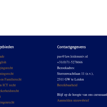
gebieden
Contactgegevens
ade
pao@law.leidenuniv.nl
glish
+31(0)71-5278666
ingsrecht
Bezoekadres:
ingsrecht
Sterrenwachtlaan 11 (e.v.),
 en Familierecht
2311 GW te Leiden
en ICT recht
Bereikbaarheid
ekerheidsrecht
Blijf op de hoogte van ons cursusaan
t
Aanmelden nieuwsbrief
ingenrecht