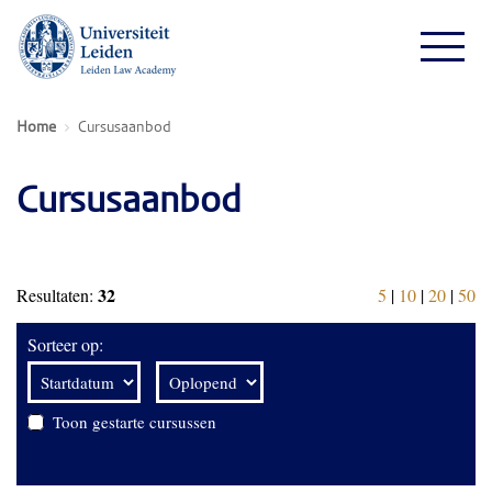
Home
Cursusaanbod
Cursusaanbod
32
Resultaten:
5
|
10
|
20
|
50
Sorteer op:
Toon gestarte cursussen