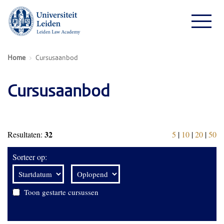
Home
Cursusaanbod
Cursusaanbod
32
Resultaten:
5
|
10
|
20
|
50
Sorteer op:
Toon gestarte cursussen