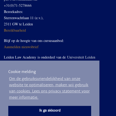
+31(0)71-5278666
Bezoekadres:
Sterrenwachtlaan 11 (e.v.),
2311 GW te Leiden
Bereikbaarheid
Blijf op de hoogte van ons cursusaanbod:
Aanmelden nieuwsbrief
Leiden Law Academy is onderdeel van de
Universiteit Leiden
Cookie melding
Volg ons op LinkedIn
Om de gebruiksvriendelijkheid van onze
website te optimaliseren, maken wij gebruik
van cookies. Lees ons privacy statement voor
meer informatie.
© 2026
Privacyverklaring
Algemene voorwaarden
Sitemap
Ik ga akkoord
Ontwikkeld door
BEND crm